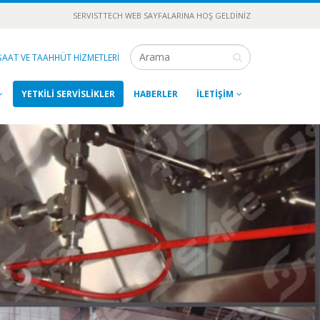
SERVISTTECH WEB SAYFALARINA HOŞ GELDİNİZ
ŞAAT VE TAAHHÜT HİZMETLERİ
YETKİLİ SERVİSLİKLER
HABERLER
İLETİŞİM