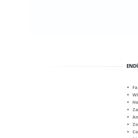
END
Fa
Wi
Ho
Za
An
Zo
Co