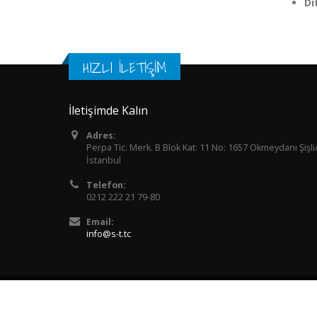
Di
HIZLI İLETİŞİM
İletişimde Kalın
Adres:
Perpa Tic. Merk. B Blok Kat: 11 No: 1657 Okmeydanı Şişli
İstanbul
Telefon:
0212 222 21 79-80
Email:
info@s-t.tc