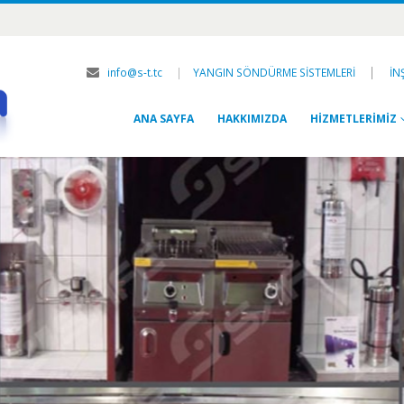
|
info@s-t.tc
|
YANGIN SÖNDÜRME SİSTEMLERİ
İN
ANA SAYFA
HAKKIMIZDA
HİZMETLERİMİZ